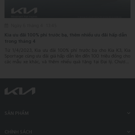
Ngày 21 tháng 3
17:20
Kia K3 ưu đãi tương đương 50% phí trước bạ, tăng sức
cạnh tranh với các mẫu xe trong phân khúc C-sedan
a
Từ 18/3/2023, Kia Việt Nam tăng thêm ưu đãi cho mẫu xe Kia
o
K3 tổng giá trị tương đương 50% lệ phí trước bạ, tặng kèm
g
bảo hiểm vật chất, và các ưu đãi hấp dẫn tại đại lý. Chương
trình áp dụng tùy theo phiên bản.
SẢN PHẨM
CHÍNH SÁCH