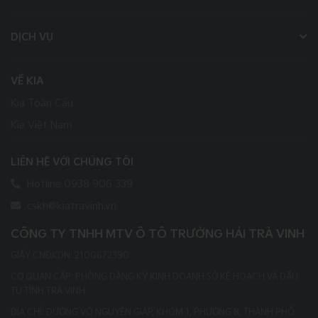
DỊCH VỤ
VỀ KIA
Kia Toàn Cầu
Kia Việt Nam
LIÊN HỆ VỚI CHÚNG TÔI
Hotline 0938 906 339
cskh@kiatravinh.vn
CÔNG TY TNHH MTV Ô TÔ TRƯỜNG HẢI TRÀ VINH
GIẤY CNĐKDN: 2100672390
CƠ QUAN CẤP: PHÒNG ĐĂNG KÝ KINH DOANH SỞ KẾ HOẠCH VÀ ĐẦU
TƯ TỈNH TRÀ VINH
ĐỊA CHỈ: ĐƯỜNG VÕ NGUYÊN GIÁP, KHÓM 1, PHƯỜNG 8, THÀNH PHỐ
TRÀ VINH, TỈNH TRÀ VINH