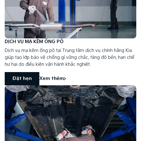
DỊCH VỤ MẠ KẼM ỐNG PÔ
Dịch vụ mạ kẽm ống pô tại Trung tâm dịch vụ chính hãng Kia
giúp tạo lớp bảo vệ chống gỉ vững chắc, tăng độ bền, hạn chế
hư hại do điều kiện vận hành khắc nghiệt.
Đặt hẹn
Xem thêm