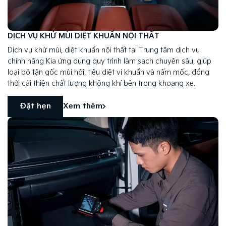
DỊCH VỤ KHỬ MÙI DIỆT KHUẨN NỘI THẤT
Dịch vụ khử mùi, diệt khuẩn nội thất tại Trung tâm dịch vụ
chính hãng Kia ứng dụng quy trình làm sạch chuyên sâu, giúp
loại bỏ tận gốc mùi hôi, tiêu diệt vi khuẩn và nấm mốc, đồng
thời cải thiện chất lượng không khí bên trong khoang xe.
Đặt hẹn
Xem thêm