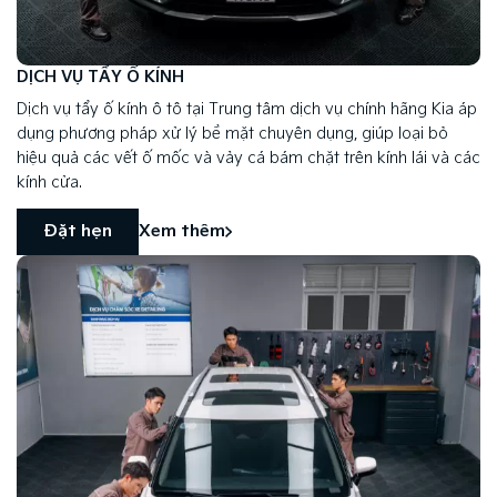
DỊCH VỤ TẨY Ố KÍNH
Dịch vụ tẩy ố kính ô tô tại Trung tâm dịch vụ chính hãng Kia áp
dụng phương pháp xử lý bề mặt chuyên dụng, giúp loại bỏ
hiệu quả các vết ố mốc và vảy cá bám chặt trên kính lái và các
kính cửa.
Đặt hẹn
Xem thêm