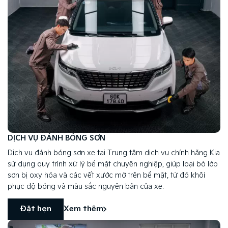
DỊCH VỤ ĐÁNH BÓNG SƠN
Dịch vụ đánh bóng sơn xe tại Trung tâm dịch vụ chính hãng Kia
sử dụng quy trình xử lý bề mặt chuyên nghiệp, giúp loại bỏ lớp
sơn bị oxy hóa và các vết xước mờ trên bề mặt, từ đó khôi
phục độ bóng và màu sắc nguyên bản của xe.
Đặt hẹn
Xem thêm