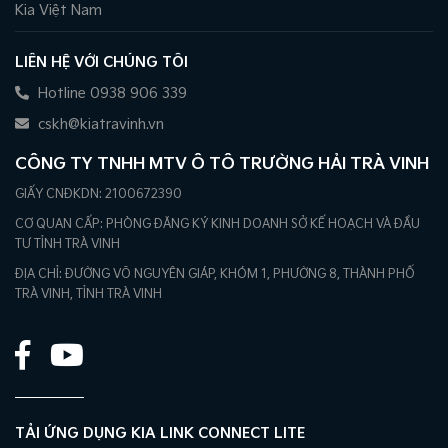
Kia Việt Nam
LIÊN HỆ VỚI CHÚNG TÔI
Hotline 0938 906 339
cskh@kiatravinh.vn
CÔNG TY TNHH MTV Ô TÔ TRƯỜNG HẢI TRÀ VINH
GIẤY CNĐKDN: 2100672390
CƠ QUAN CẤP: PHÒNG ĐĂNG KÝ KINH DOANH SỞ KẾ HOẠCH VÀ ĐẦU
TƯ TỈNH TRÀ VINH
ĐỊA CHỈ: ĐƯỜNG VÕ NGUYÊN GIÁP, KHÓM 1, PHƯỜNG 8, THÀNH PHỐ
TRÀ VINH, TỈNH TRÀ VINH
TẢI ỨNG DỤNG KIA LINK CONNECT LITE